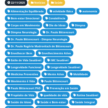
22/11/2025
Notícias
Saúde
Alimentação Equilibrada
atividade física
autonomia
Bem-estar Emocional
Consistência
Corpo em Movimento
Dia do Idoso
Dimpna
Dimpna Neurologia
Dr. Paulo Bittencourt
Dr. Paulo Bittencourt - Dimpna Neurologia
Dr. Paulo Rogério Mudrovitsch de Bittencourt
Envelhecer Bem
Envelhecimento Ativo
Estilo de Vida Saudável
IMC Saudável
Longevidade Funcional
Longevidade Saudável
Medicina Preventiva
Mente Ativa
Mobilidade
Movimento é Vida
Paulo Bittencourt
Paulo Bittencourt PhD
Prevenção em Saúde
Propósito de Vida
qualidade de vida
Rotina Saudável
Saúde do Idoso
Saúde e Bem-estar
Saúde Integral