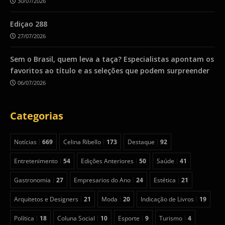
30/07/2026
Ediçao 288
27/07/2026
Sem o Brasil, quem leva a taça? Especialistas apontam os
favoritos ao título e as seleções que podem surpreender
06/07/2026
Categorias
Notícias
669
Celina Ribello
173
Destaque
92
Entretenimento
54
Edições Anteriores
50
Saúde
41
Gastronomia
27
Empresarios do Ano
24
Estética
21
Arquitetos e Designers
21
Moda
20
Indicação de Livros
19
Política
18
Coluna Social
10
Esporte
9
Turismo
4