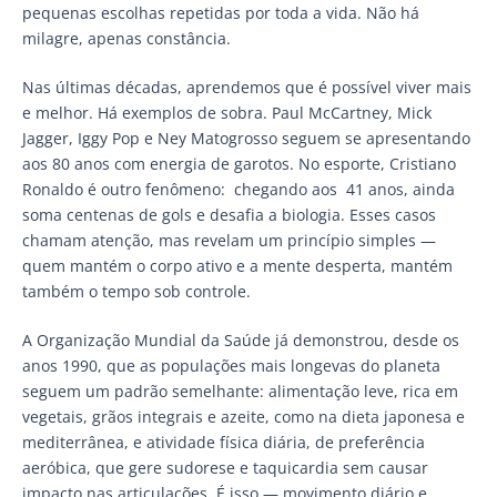
pequenas escolhas repetidas por toda a vida. Não há
milagre, apenas constância.
Nas últimas décadas, aprendemos que é possível viver mais
e melhor. Há exemplos de sobra. Paul McCartney, Mick
Jagger, Iggy Pop e Ney Matogrosso seguem se apresentando
aos 80 anos com energia de garotos. No esporte, Cristiano
Ronaldo é outro fenômeno: chegando aos 41 anos, ainda
soma centenas de gols e desafia a biologia. Esses casos
chamam atenção, mas revelam um princípio simples —
quem mantém o corpo ativo e a mente desperta, mantém
também o tempo sob controle.
A Organização Mundial da Saúde já demonstrou, desde os
anos 1990, que as populações mais longevas do planeta
seguem um padrão semelhante: alimentação leve, rica em
vegetais, grãos integrais e azeite, como na dieta japonesa e
mediterrânea, e atividade física diária, de preferência
aeróbica, que gere sudorese e taquicardia sem causar
impacto nas articulações. É isso — movimento diário e