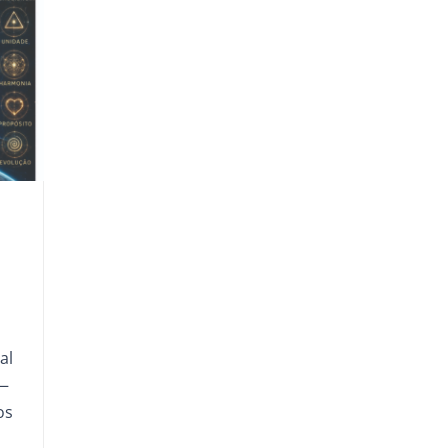
al
 —
os