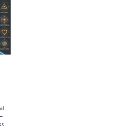
al
 —
os