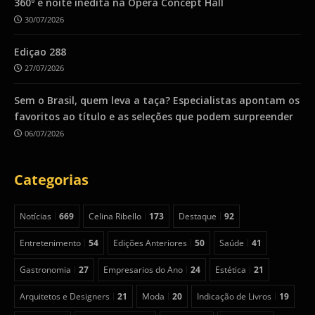
360º e noite inédita na Ópera Concept Hall
30/07/2026
Ediçao 288
27/07/2026
Sem o Brasil, quem leva a taça? Especialistas apontam os
favoritos ao título e as seleções que podem surpreender
06/07/2026
Categorias
Notícias
669
Celina Ribello
173
Destaque
92
Entretenimento
54
Edições Anteriores
50
Saúde
41
Gastronomia
27
Empresarios do Ano
24
Estética
21
Arquitetos e Designers
21
Moda
20
Indicação de Livros
19