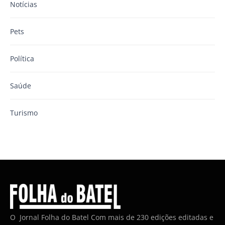
Notícias
Pets
Política
Saúde
Turismo
O Jornal Folha do Batel Com mais de 230 edições editadas e