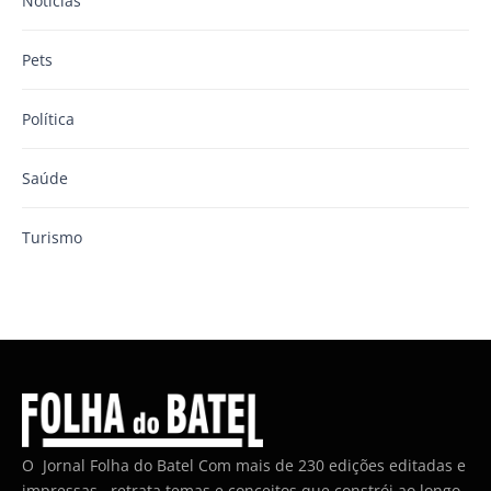
Notícias
Pets
Política
Saúde
Turismo
O Jornal Folha do Batel Com mais de 230 edições editadas e
impressas , retrata temas e conceitos que constrói ao longo