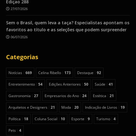
Ediçao 288
27/07/2026
Sem o Brasil, quem leva a taça? Especialistas apontam os
favoritos ao título e as seleções que podem surpreender
06/07/2026
Categorias
Notícias
669
Celina Ribello
173
Destaque
92
Entretenimento
54
Edições Anteriores
50
Saúde
41
Gastronomia
27
Empresarios do Ano
24
Estética
21
Arquitetos e Designers
21
Moda
20
Indicação de Livros
19
Política
18
Coluna Social
10
Esporte
9
Turismo
4
Pets
4