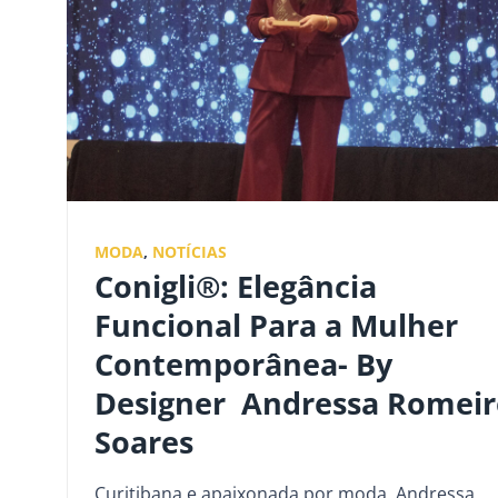
MODA
,
NOTÍCIAS
Conigli®: Elegância
Funcional Para a Mulher
Contemporânea- By
Designer Andressa Romeir
Soares
Curitibana e apaixonada por moda, Andressa