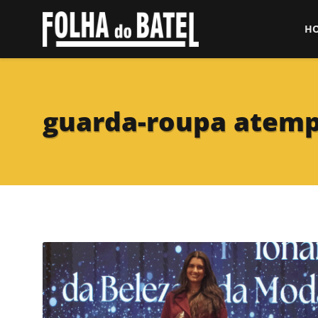
H
guarda-roupa atemp