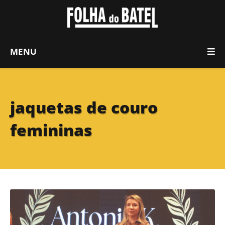
MENU
jaquetas de couro
femininas