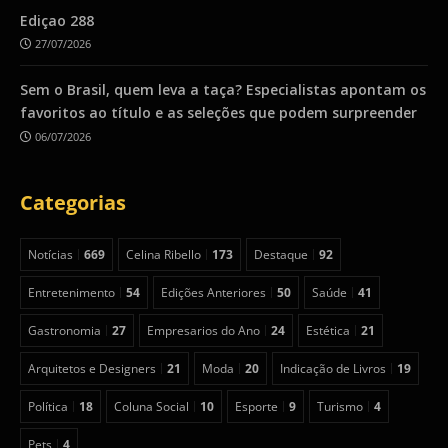
Ediçao 288
27/07/2026
Sem o Brasil, quem leva a taça? Especialistas apontam os
favoritos ao título e as seleções que podem surpreender
06/07/2026
Categorias
Notícias
669
Celina Ribello
173
Destaque
92
Entretenimento
54
Edições Anteriores
50
Saúde
41
Gastronomia
27
Empresarios do Ano
24
Estética
21
Arquitetos e Designers
21
Moda
20
Indicação de Livros
19
Política
18
Coluna Social
10
Esporte
9
Turismo
4
Pets
4