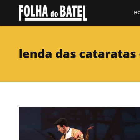
H
lenda das cataratas