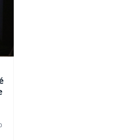
é
e
0