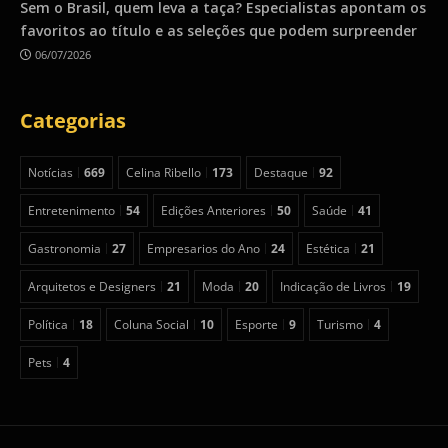
Sem o Brasil, quem leva a taça? Especialistas apontam os
favoritos ao título e as seleções que podem surpreender
06/07/2026
Categorias
Notícias
669
Celina Ribello
173
Destaque
92
Entretenimento
54
Edições Anteriores
50
Saúde
41
Gastronomia
27
Empresarios do Ano
24
Estética
21
Arquitetos e Designers
21
Moda
20
Indicação de Livros
19
Política
18
Coluna Social
10
Esporte
9
Turismo
4
Pets
4