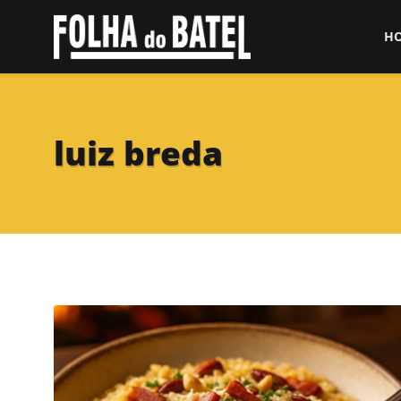
H
luiz breda