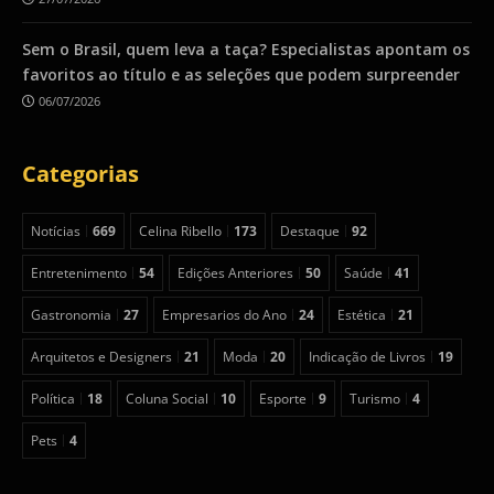
Sem o Brasil, quem leva a taça? Especialistas apontam os
favoritos ao título e as seleções que podem surpreender
06/07/2026
Categorias
Notícias
669
Celina Ribello
173
Destaque
92
Entretenimento
54
Edições Anteriores
50
Saúde
41
Gastronomia
27
Empresarios do Ano
24
Estética
21
Arquitetos e Designers
21
Moda
20
Indicação de Livros
19
Política
18
Coluna Social
10
Esporte
9
Turismo
4
Pets
4