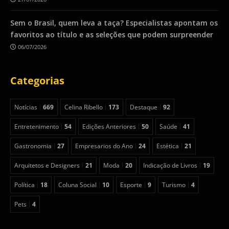
Sem o Brasil, quem leva a taça? Especialistas apontam os
favoritos ao título e as seleções que podem surpreender
06/07/2026
Categorias
Notícias
669
Celina Ribello
173
Destaque
92
Entretenimento
54
Edições Anteriores
50
Saúde
41
Gastronomia
27
Empresarios do Ano
24
Estética
21
Arquitetos e Designers
21
Moda
20
Indicação de Livros
19
Política
18
Coluna Social
10
Esporte
9
Turismo
4
Pets
4