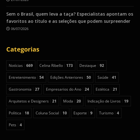
Sem o Brasil, quem leva a taça? Especialistas apontam os
favoritos ao título e as seleções que podem surpreender
06/07/2026
Categorias
Notícias
669
Celina Ribello
173
Destaque
92
Entretenimento
54
Edições Anteriores
50
Saúde
41
Gastronomia
27
Empresarios do Ano
24
Estética
21
Arquitetos e Designers
21
Moda
20
Indicação de Livros
19
Política
18
Coluna Social
10
Esporte
9
Turismo
4
Pets
4