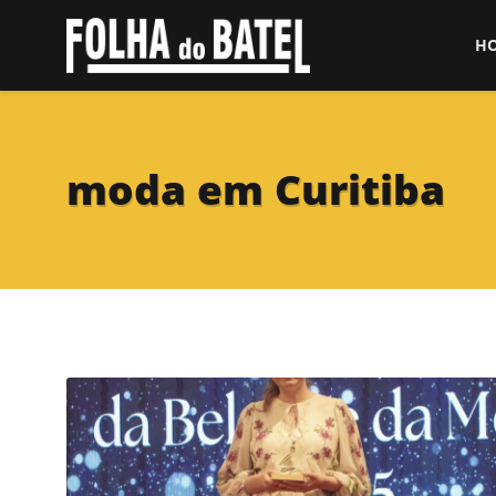
H
moda em Curitiba