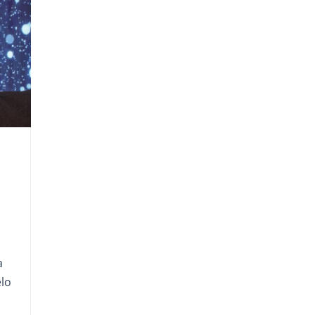
a
a
elo