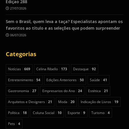
Ediçao 288
27/07/2026
Sem o Brasil, quem leva a taça? Especialistas apontam os
favoritos ao título e as seleções que podem surpreender
06/07/2026
Categorias
Notícias
669
Celina Ribello
173
Destaque
92
Entretenimento
54
Edições Anteriores
50
Saúde
41
Gastronomia
27
Empresarios do Ano
24
Estética
21
Arquitetos e Designers
21
Moda
20
Indicação de Livros
19
Política
18
Coluna Social
10
Esporte
9
Turismo
4
Pets
4