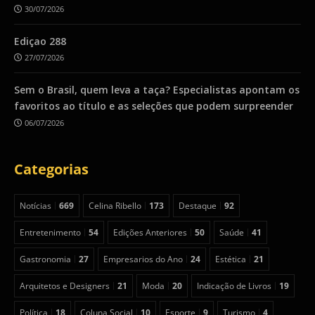
30/07/2026
Ediçao 288
27/07/2026
Sem o Brasil, quem leva a taça? Especialistas apontam os
favoritos ao título e as seleções que podem surpreender
06/07/2026
Categorias
Notícias
669
Celina Ribello
173
Destaque
92
Entretenimento
54
Edições Anteriores
50
Saúde
41
Gastronomia
27
Empresarios do Ano
24
Estética
21
Arquitetos e Designers
21
Moda
20
Indicação de Livros
19
Política
18
Coluna Social
10
Esporte
9
Turismo
4