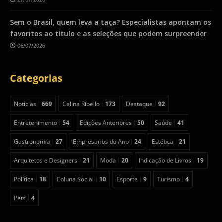
Sem o Brasil, quem leva a taça? Especialistas apontam os
favoritos ao título e as seleções que podem surpreender
06/07/2026
Categorias
Notícias
669
Celina Ribello
173
Destaque
92
Entretenimento
54
Edições Anteriores
50
Saúde
41
Gastronomia
27
Empresarios do Ano
24
Estética
21
Arquitetos e Designers
21
Moda
20
Indicação de Livros
19
Política
18
Coluna Social
10
Esporte
9
Turismo
4
Pets
4