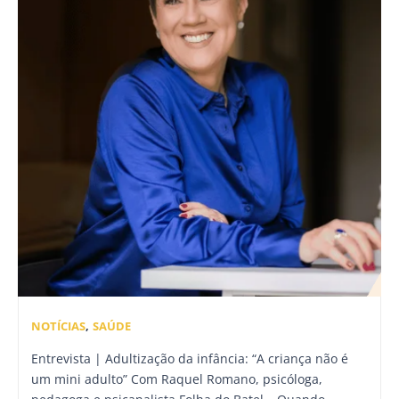
NOTÍCIAS
,
SAÚDE
Entrevista | Adultização da infância: “A criança não é
um mini adulto” Com Raquel Romano, psicóloga,