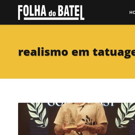
H
realismo em tatua