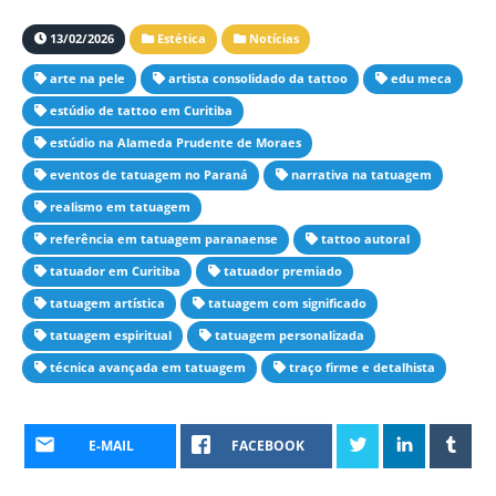
13/02/2026
Estética
Notícias
arte na pele
artista consolidado da tattoo
edu meca
estúdio de tattoo em Curitiba
estúdio na Alameda Prudente de Moraes
eventos de tatuagem no Paraná
narrativa na tatuagem
realismo em tatuagem
referência em tatuagem paranaense
tattoo autoral
tatuador em Curitiba
tatuador premiado
tatuagem artística
tatuagem com significado
tatuagem espiritual
tatuagem personalizada
técnica avançada em tatuagem
traço firme e detalhista
E-MAIL
FACEBOOK