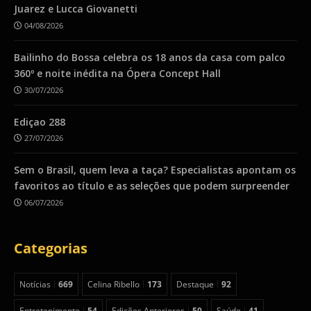
Juarez e Lucca Giovanetti
04/08/2026
Bailinho do Bossa celebra os 18 anos da casa com palco
360º e noite inédita na Ópera Concept Hall
30/07/2026
Ediçao 288
27/07/2026
Sem o Brasil, quem leva a taça? Especialistas apontam os
favoritos ao título e as seleções que podem surpreender
06/07/2026
Categorias
Notícias
669
Celina Ribello
173
Destaque
92
Entretenimento
54
Edições Anteriores
50
Saúde
41