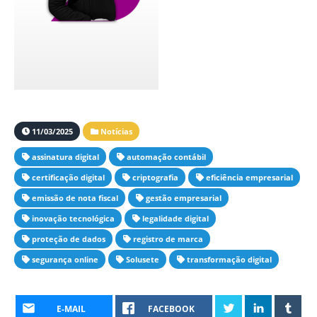
11/03/2025
Notícias
assinatura digital
automação contábil
certificação digital
criptografia
eficiência empresarial
emissão de nota fiscal
gestão empresarial
inovação tecnológica
legalidade digital
proteção de dados
registro de marca
segurança online
Solusete
transformação digital
E-MAIL
FACEBOOK