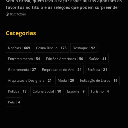
Sem o Brasil, quem leva a taça? Especialistas apontam os
favoritos ao título e as seleções que podem surpreender
06/07/2026
Categorias
Notícias
669
Celina Ribello
173
Destaque
92
Entretenimento
54
Edições Anteriores
50
Saúde
41
Gastronomia
27
Empresarios do Ano
24
Estética
21
Arquitetos e Designers
21
Moda
20
Indicação de Livros
19
Política
18
Coluna Social
10
Esporte
9
Turismo
4
Pets
4