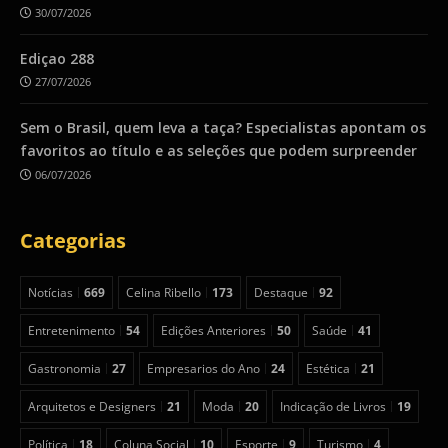
30/07/2026
Ediçao 288
27/07/2026
Sem o Brasil, quem leva a taça? Especialistas apontam os
favoritos ao título e as seleções que podem surpreender
06/07/2026
Categorias
Notícias
669
Celina Ribello
173
Destaque
92
Entretenimento
54
Edições Anteriores
50
Saúde
41
Gastronomia
27
Empresarios do Ano
24
Estética
21
Arquitetos e Designers
21
Moda
20
Indicação de Livros
19
Política
18
Coluna Social
10
Esporte
9
Turismo
4