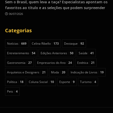
Sem o Brasil, quem leva a taça? Especialistas apontam os
favoritos ao título e as seleções que podem surpreender
06/07/2026
Categorias
Notícias
669
Celina Ribello
173
Destaque
92
Entretenimento
54
Edições Anteriores
50
Saúde
41
Gastronomia
27
Empresarios do Ano
24
Estética
21
Arquitetos e Designers
21
Moda
20
Indicação de Livros
19
Política
18
Coluna Social
10
Esporte
9
Turismo
4
Pets
4