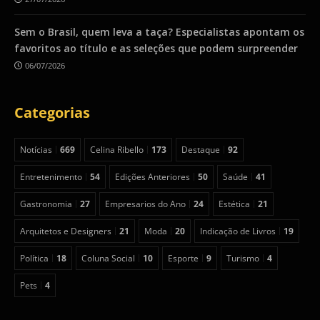
Sem o Brasil, quem leva a taça? Especialistas apontam os
favoritos ao título e as seleções que podem surpreender
06/07/2026
Categorias
Notícias
669
Celina Ribello
173
Destaque
92
Entretenimento
54
Edições Anteriores
50
Saúde
41
Gastronomia
27
Empresarios do Ano
24
Estética
21
Arquitetos e Designers
21
Moda
20
Indicação de Livros
19
Política
18
Coluna Social
10
Esporte
9
Turismo
4
Pets
4