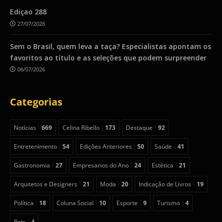
Ediçao 288
27/07/2026
Sem o Brasil, quem leva a taça? Especialistas apontam os
favoritos ao título e as seleções que podem surpreender
06/07/2026
Categorias
Notícias
669
Celina Ribello
173
Destaque
92
Entretenimento
54
Edições Anteriores
50
Saúde
41
Gastronomia
27
Empresarios do Ano
24
Estética
21
Arquitetos e Designers
21
Moda
20
Indicação de Livros
19
Política
18
Coluna Social
10
Esporte
9
Turismo
4
Pets
4