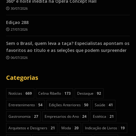
360º e noite inédita na Ópera Concept Hall
30/07/2026
Ediçao 288
27/07/2026
Sem o Brasil, quem leva a taça? Especialistas apontam os
favoritos ao título e as seleções que podem surpreender
06/07/2026
Categorias
Notícias
669
Celina Ribello
173
Destaque
92
Entretenimento
54
Edições Anteriores
50
Saúde
41
Gastronomia
27
Empresarios do Ano
24
Estética
21
Arquitetos e Designers
21
Moda
20
Indicação de Livros
19