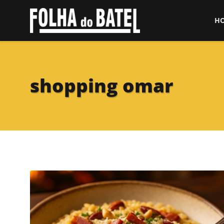
H
shopping omar