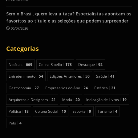
Sem o Brasil, quem leva a taça? Especialistas apontam os
favoritos ao título e as seleções que podem surpreender
06/07/2026
Categorias
Notícias
669
Celina Ribello
173
Destaque
92
Entretenimento
54
Edições Anteriores
50
Saúde
41
Gastronomia
27
Empresarios do Ano
24
Estética
21
Arquitetos e Designers
21
Moda
20
Indicação de Livros
19
Política
18
Coluna Social
10
Esporte
9
Turismo
4
Pets
4