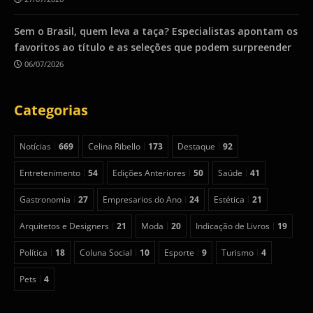
Sem o Brasil, quem leva a taça? Especialistas apontam os
favoritos ao título e as seleções que podem surpreender
06/07/2026
Categorias
Notícias
669
Celina Ribello
173
Destaque
92
Entretenimento
54
Edições Anteriores
50
Saúde
41
Gastronomia
27
Empresarios do Ano
24
Estética
21
Arquitetos e Designers
21
Moda
20
Indicação de Livros
19
Política
18
Coluna Social
10
Esporte
9
Turismo
4
Pets
4