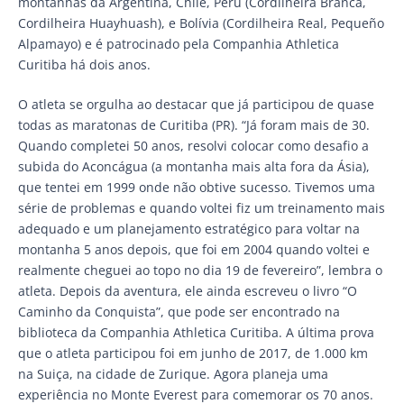
montanhas da Argentina, Chile, Peru (Cordilheira Branca,
Cordilheira Huayhuash), e Bolívia (Cordilheira Real, Pequeño
Alpamayo) e é patrocinado pela Companhia Athletica
Curitiba há dois anos.
O atleta se orgulha ao destacar que já participou de quase
todas as maratonas de Curitiba (PR). “Já foram mais de 30.
Quando completei 50 anos, resolvi colocar como desafio a
subida do Aconcágua (a montanha mais alta fora da Ásia),
que tentei em 1999 onde não obtive sucesso. Tivemos uma
série de problemas e quando voltei fiz um treinamento mais
adequado e um planejamento estratégico para voltar na
montanha 5 anos depois, que foi em 2004 quando voltei e
realmente cheguei ao topo no dia 19 de fevereiro”, lembra o
atleta. Depois da aventura, ele ainda escreveu o livro “O
Caminho da Conquista”, que pode ser encontrado na
biblioteca da Companhia Athletica Curitiba. A última prova
que o atleta participou foi em junho de 2017, de 1.000 km
na Suiça, na cidade de Zurique. Agora planeja uma
experiência no Monte Everest para comemorar os 70 anos.