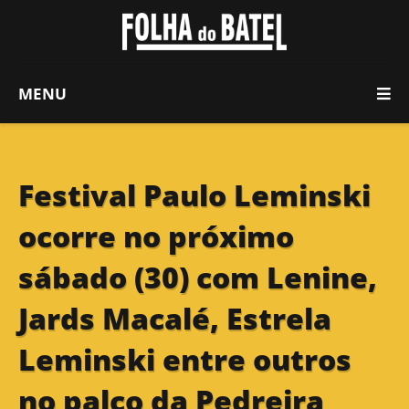
MENU
Festival Paulo Leminski
ocorre no próximo
sábado (30) com Lenine,
Jards Macalé, Estrela
Leminski entre outros
no palco da Pedreira