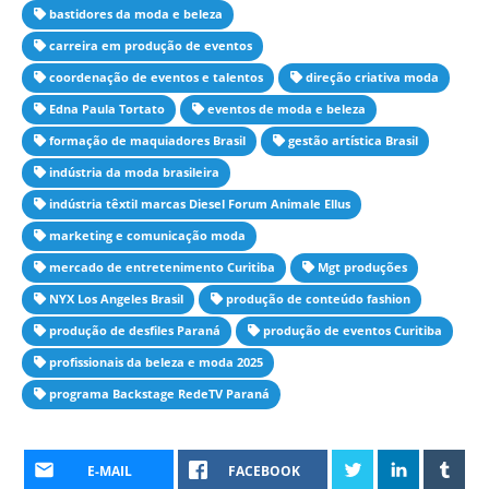
bastidores da moda e beleza
carreira em produção de eventos
coordenação de eventos e talentos
direção criativa moda
Edna Paula Tortato
eventos de moda e beleza
formação de maquiadores Brasil
gestão artística Brasil
indústria da moda brasileira
indústria têxtil marcas Diesel Forum Animale Ellus
marketing e comunicação moda
mercado de entretenimento Curitiba
Mgt produções
NYX Los Angeles Brasil
produção de conteúdo fashion
produção de desfiles Paraná
produção de eventos Curitiba
profissionais da beleza e moda 2025
programa Backstage RedeTV Paraná
E-MAIL
FACEBOOK