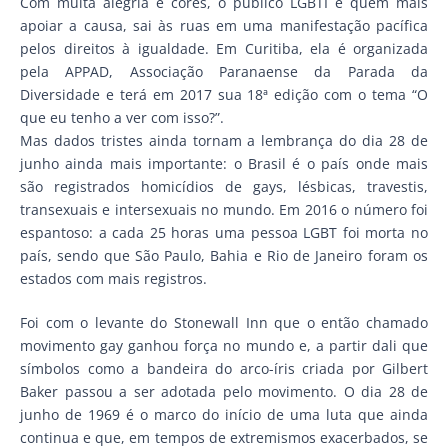
Com muita alegria e cores, o público LGBTI e quem mais
apoiar a causa, sai às ruas em uma manifestação pacífica
pelos direitos à igualdade. Em Curitiba, ela é organizada
pela APPAD, Associação Paranaense da Parada da
Diversidade e terá em 2017 sua 18ª edição com o tema “O
que eu tenho a ver com isso?”.
Mas dados tristes ainda tornam a lembrança do dia 28 de
junho ainda mais importante: o Brasil é o país onde mais
são registrados homicídios de gays, lésbicas, travestis,
transexuais e intersexuais no mundo. Em 2016 o número foi
espantoso: a cada 25 horas uma pessoa LGBT foi morta no
país, sendo que São Paulo, Bahia e Rio de Janeiro foram os
estados com mais registros.
Foi com o levante do Stonewall Inn que o então chamado
movimento gay ganhou força no mundo e, a partir dali que
símbolos como a bandeira do arco-íris criada por Gilbert
Baker passou a ser adotada pelo movimento. O dia 28 de
junho de 1969 é o marco do início de uma luta que ainda
continua e que, em tempos de extremismos exacerbados, se