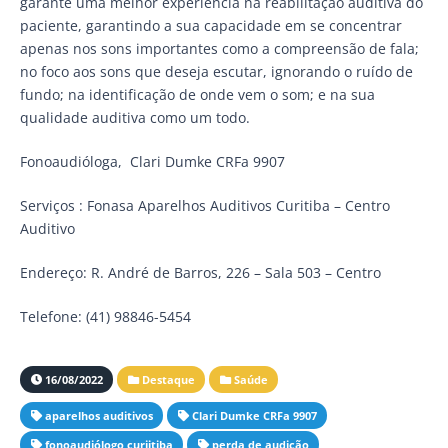
garante uma melhor experiência na reabilitação auditiva do
paciente, garantindo a sua capacidade em se concentrar
apenas nos sons importantes como a compreensão de fala;
no foco aos sons que deseja escutar, ignorando o ruído de
fundo; na identificação de onde vem o som; e na sua
qualidade auditiva como um todo.
Fonoaudióloga, Clari Dumke CRFa 9907
Serviços : Fonasa Aparelhos Auditivos Curitiba – Centro
Auditivo
Endereço: R. André de Barros, 226 – Sala 503 – Centro
Telefone: (41) 98846-5454
16/08/2022
Destaque
Saúde
aparelhos auditivos
Clari Dumke CRFa 9907
fonoaudiólogo curiitiba
perda de audição