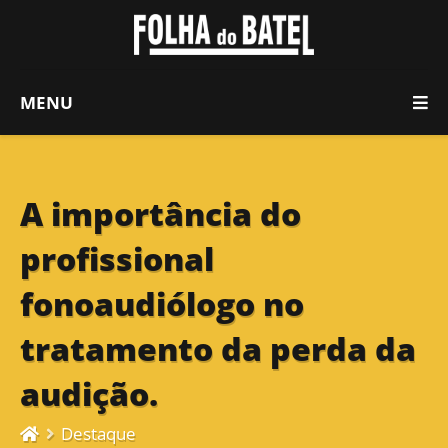
MENU
A importância do
profissional
fonoaudiólogo no
tratamento da perda da
audição.
Destaque