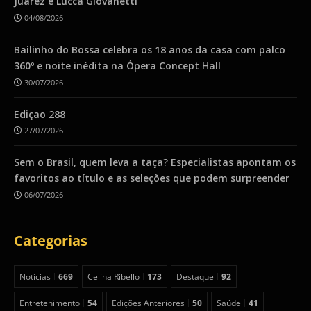
Juarez e Lucca Giovanetti
04/08/2026
Bailinho do Bossa celebra os 18 anos da casa com palco
360º e noite inédita na Ópera Concept Hall
30/07/2026
Ediçao 288
27/07/2026
Sem o Brasil, quem leva a taça? Especialistas apontam os
favoritos ao título e as seleções que podem surpreender
06/07/2026
Categorias
Notícias
669
Celina Ribello
173
Destaque
92
Entretenimento
54
Edições Anteriores
50
Saúde
41