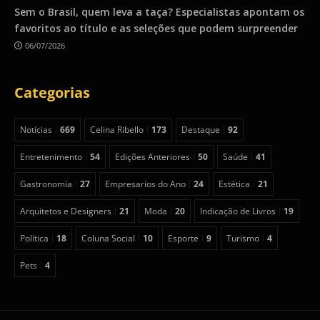
Sem o Brasil, quem leva a taça? Especialistas apontam os
favoritos ao título e as seleções que podem surpreender
06/07/2026
Categorias
Notícias
669
Celina Ribello
173
Destaque
92
Entretenimento
54
Edições Anteriores
50
Saúde
41
Gastronomia
27
Empresarios do Ano
24
Estética
21
Arquitetos e Designers
21
Moda
20
Indicação de Livros
19
Política
18
Coluna Social
10
Esporte
9
Turismo
4
Pets
4