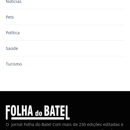
Notícias
Pets
Política
Saúde
Turismo
O Jornal Folha do Batel Com mais de 230 edições editadas e