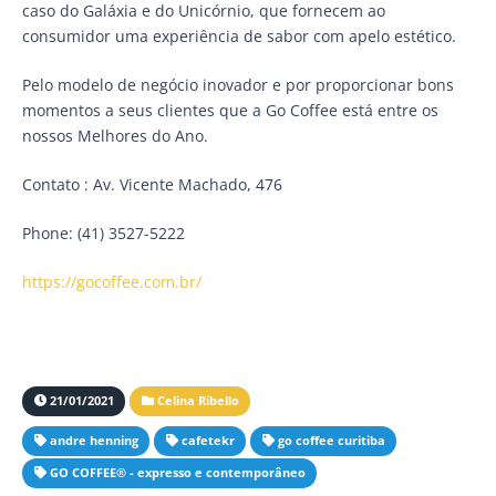
caso do Galáxia e do Unicórnio, que fornecem ao
consumidor uma experiência de sabor com apelo estético.
Pelo modelo de negócio inovador e por proporcionar bons
momentos a seus clientes que a Go Coffee está entre os
nossos Melhores do Ano.
Contato : Av. Vicente Machado, 476
Phone: (41) 3527-5222
https://gocoffee.com.br/
21/01/2021
Celina Ribello
andre henning
cafetekr
go coffee curitiba
GO COFFEE® - expresso e contemporâneo