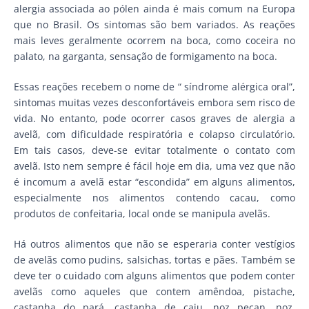
alergia associada ao pólen ainda é mais comum na Europa
que no Brasil. Os sintomas são bem variados. As reações
mais leves geralmente ocorrem na boca, como coceira no
palato, na garganta, sensação de formigamento na boca.
Essas reações recebem o nome de “ síndrome alérgica oral”,
sintomas muitas vezes desconfortáveis embora sem risco de
vida. No entanto, pode ocorrer casos graves de alergia a
avelã, com dificuldade respiratória e colapso circulatório.
Em tais casos, deve-se evitar totalmente o contato com
avelã. Isto nem sempre é fácil hoje em dia, uma vez que não
é incomum a avelã estar “escondida” em alguns alimentos,
especialmente nos alimentos contendo cacau, como
produtos de confeitaria, local onde se manipula avelãs.
Há outros alimentos que não se esperaria conter vestígios
de avelãs como pudins, salsichas, tortas e pães. Também se
deve ter o cuidado com alguns alimentos que podem conter
avelãs como aqueles que contem amêndoa, pistache,
castanha do pará, castanha de caju, noz pecan, noz,