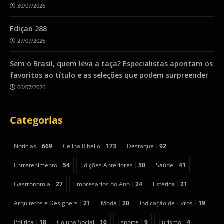
30/07/2026
Ediçao 288
27/07/2026
Sem o Brasil, quem leva a taça? Especialistas apontam os
favoritos ao título e as seleções que podem surpreender
06/07/2026
Categorias
Notícias
669
Celina Ribello
173
Destaque
92
Entretenimento
54
Edições Anteriores
50
Saúde
41
Gastronomia
27
Empresarios do Ano
24
Estética
21
Arquitetos e Designers
21
Moda
20
Indicação de Livros
19
Política
18
Coluna Social
10
Esporte
9
Turismo
4