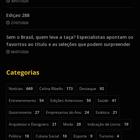
30/07/2026
Ediçao 288
27/07/2026
Sem o Brasil, quem leva a taça? Especialistas apontam os
favoritos ao título e as seleções que podem surpreender
06/07/2026
Categorias
Notícias
669
Celina Ribello
173
Destaque
92
Entretenimento
54
Edições Anteriores
50
Saúde
41
Gastronomia
27
Empresarios do Ano
24
Estética
21
Arquitetos e Designers
21
Moda
20
Indicação de Livros
19
Política
18
Coluna Social
10
Esporte
9
Turismo
4