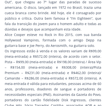
Out”, que chegou ao 7º lugar das paradas de sucesso
americana. O disco, lançado em 1972 no Brasil, trazia uma
cueca branca como brinde. Até hoje, ele é consagrado por
público e crítica. Outra bem famosa é “I’m Eighteen”, que
fala da transição do jovem para o homem adulto e todas as
dúvidas e desejos que acompanham esta idade.
Alice Cooper esteve no Rock in Rio 2015, com sua banda
Hollywood Vampires, formada com o amigo Depp na
guitarra base e Joe Perry, do Aerosmith, na guitarra solo.
Os ingressos estão à venda e os valores variam de R$99,00
(meia-entrada) a R$572,00 (inteira), de acordo com o setor.
Pista – R$99,00 (meia-entrada) e R$198,00 (inteira) / Área Vip
– R$154,00 (meia-entrada) e R$308,00 (inteira)/Pista
Premium – R$231,00 (meia-entrada) e R$462,00 (inteira)/
Camarote – R$286,00 (meia-entrada) e R$572,00 (inteira). A
meia-entrada é válida para estudantes, pessoas acima de 60
anos, professores, doadores de sangue e portadores de
necessidades especiais (PNE). Assinantes da Gazeta do Povo,
portadores do cartão fidelidade Disk Ingressos, clientes
Clube Hits, Sócio Torcedor Coritiba, associados AOB e ao