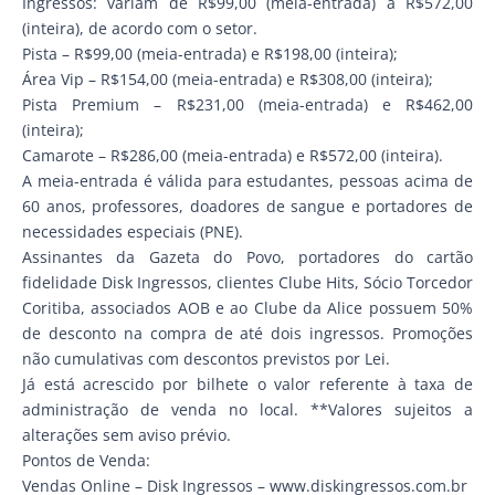
Ingressos: variam de R$99,00 (meia-entrada) a R$572,00
(inteira), de acordo com o setor.
Pista – R$99,00 (meia-entrada) e R$198,00 (inteira);
Área Vip – R$154,00 (meia-entrada) e R$308,00 (inteira);
Pista Premium – R$231,00 (meia-entrada) e R$462,00
(inteira);
Camarote – R$286,00 (meia-entrada) e R$572,00 (inteira).
A meia-entrada é válida para estudantes, pessoas acima de
60 anos, professores, doadores de sangue e portadores de
necessidades especiais (PNE).
Assinantes da Gazeta do Povo, portadores do cartão
fidelidade Disk Ingressos, clientes Clube Hits, Sócio Torcedor
Coritiba, associados AOB e ao Clube da Alice possuem 50%
de desconto na compra de até dois ingressos. Promoções
não cumulativas com descontos previstos por Lei.
Já está acrescido por bilhete o valor referente à taxa de
administração de venda no local. **Valores sujeitos a
alterações sem aviso prévio.
Pontos de Venda:
Vendas Online – Disk Ingressos – www.diskingressos.com.br