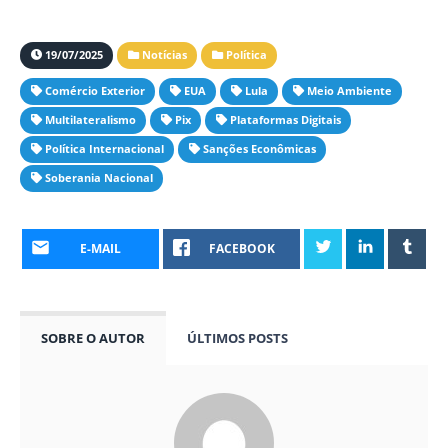
19/07/2025
Notícias
Política
Comércio Exterior
EUA
Lula
Meio Ambiente
Multilateralismo
Pix
Plataformas Digitais
Política Internacional
Sanções Econômicas
Soberania Nacional
E-MAIL
FACEBOOK
SOBRE O AUTOR
ÚLTIMOS POSTS