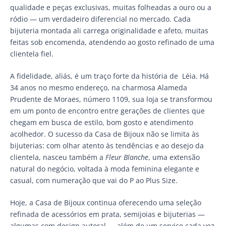
qualidade e peças exclusivas, muitas folheadas a ouro ou a
ródio — um verdadeiro diferencial no mercado. Cada
bijuteria montada ali carrega originalidade e afeto, muitas
feitas sob encomenda, atendendo ao gosto refinado de uma
clientela fiel.
A fidelidade, aliás, é um traço forte da história de Léia. Há
34 anos no mesmo endereço, na charmosa Alameda
Prudente de Moraes, número 1109, sua loja se transformou
em um ponto de encontro entre gerações de clientes que
chegam em busca de estilo, bom gosto e atendimento
acolhedor. O sucesso da Casa de Bijoux não se limita às
bijuterias: com olhar atento às tendências e ao desejo da
clientela, nasceu também a
Fleur Blanche
, uma extensão
natural do negócio, voltada à moda feminina elegante e
casual, com numeração que vai do P ao Plus Size.
Hoje, a Casa de Bijoux continua oferecendo uma seleção
refinada de acessórios em prata, semijoias e bijuterias —
algumas com design autoral — além de um serviço cada vez