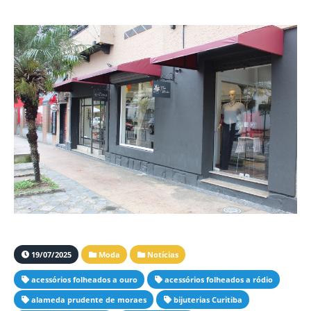
19/07/2025
Moda
Notícias
acessórios folheados a ouro
acessórios folheados a ródio
alameda prudente de moraes
bijuterias Curitiba