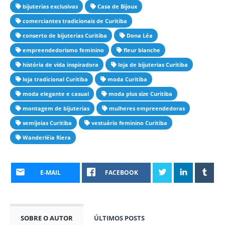
bijuterias exclusivas
Casa de Bijoux
comerciantes tradicionais de Curitiba
conserto de bijuterias Curitiba
Dona Léa
empreendedorismo feminino
fleur blanche
história de vida inspiradora
loja de bijuterias Curitiba
loja tradicional Curitiba
moda Curitiba
moda elegante e casual
moda plus size Curitiba
montagem de bijuterias
mulheres empreendedoras
semijoias Curitiba
vestuário feminino Curitiba
Wanderléia Riera
E-MAIL
FACEBOOK
SOBRE O AUTOR
ÚLTIMOS POSTS