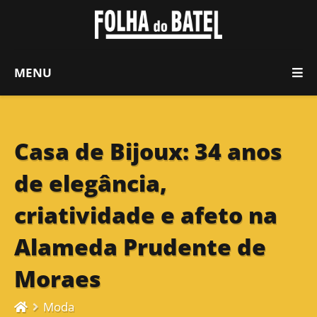
MENU
Casa de Bijoux: 34 anos
de elegância,
criatividade e afeto na
Alameda Prudente de
Moraes
Moda