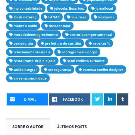
jnp contabilidade
jolocola. Bosa box
jornallocal
Kiosk naturaç
LANAC
leia riera
luixxavier
mauren bonin
medodefalar
metododeemagrecimento
oratoriacomportamental
periodontia
prefeitura de curitiba
receitasfit
relacionamentosreais
reprogramesuucorpo
restaurante titia e o galo
sami estilista turbante
saúdeintegral
stv segurança
vanessa coelho designer
vidaemcomunidade
E-MAIL
FACEBOOK
SOBRE O AUTOR
ÚLTIMOS POSTS