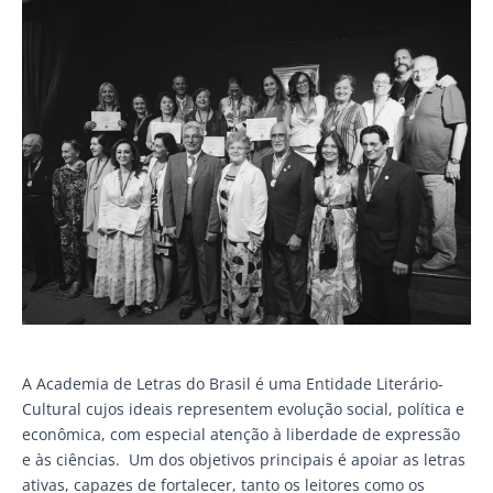
A Academia de Letras do Brasil é uma Entidade Literário-
Cultural cujos ideais representem evolução social, política e
econômica, com especial atenção à liberdade de expressão
e às ciências. Um dos objetivos principais é apoiar as letras
ativas, capazes de fortalecer, tanto os leitores como os