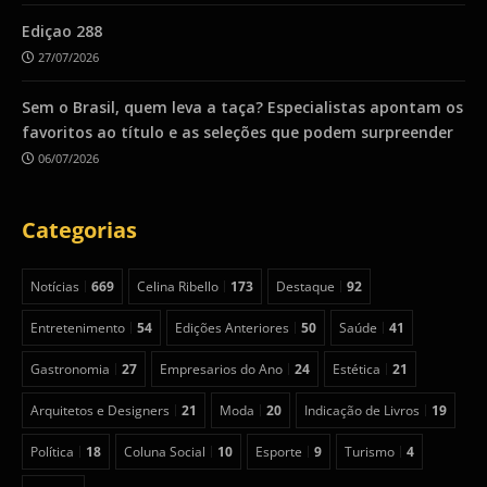
Ediçao 288
27/07/2026
Sem o Brasil, quem leva a taça? Especialistas apontam os
favoritos ao título e as seleções que podem surpreender
06/07/2026
Categorias
Notícias
669
Celina Ribello
173
Destaque
92
Entretenimento
54
Edições Anteriores
50
Saúde
41
Gastronomia
27
Empresarios do Ano
24
Estética
21
Arquitetos e Designers
21
Moda
20
Indicação de Livros
19
Política
18
Coluna Social
10
Esporte
9
Turismo
4