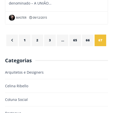
denominado – A UNIÃO…
MASTER
09/12/2015
1
2
3
…
65
66
67
Categorias
Arquitetos e Designers
Celina Ribello
Coluna Social