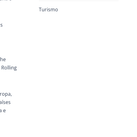
Turismo
os
The
 Rolling
ropa,
aíses
a e