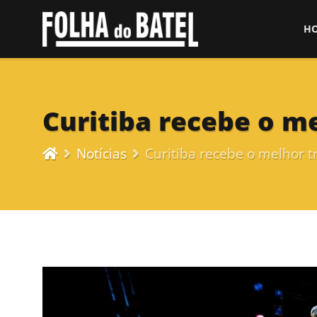
H
Curitiba recebe o me
Notícias
Curitiba recebe o melhor t