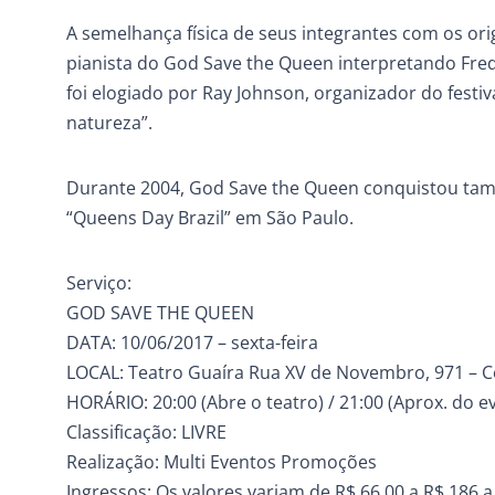
A semelhança física de seus integrantes com os ori
pianista do God Save the Queen interpretando Fred
foi elogiado por Ray Johnson, organizador do festi
natureza”.
Durante 2004, God Save the Queen conquistou tam
“Queens Day Brazil” em São Paulo.
Serviço:
GOD SAVE THE QUEEN
DATA: 10/06/2017 – sexta-feira
LOCAL: Teatro Guaíra Rua XV de Novembro, 971 – Ce
HORÁRIO: 20:00 (Abre o teatro) / 21:00 (Aprox. do e
Classificação: LIVRE
Realização: Multi Eventos Promoções
Ingressos: Os valores variam de R$ 66,00 a R$ 186 