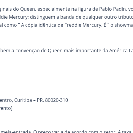
ginais do Queen, especialmente na figura de Pablo Padín, vo
die Mercury; distinguem a banda de qualquer outro tributo
val como ” A cópia idêntica de Freddie Mercury. É ” o showm
bém a convenção de Queen mais importante da América La
ntro, Curitiba – PR, 80020-310
vento)
a meia-entrada. O preço varia de acordo com o setor. A taxa