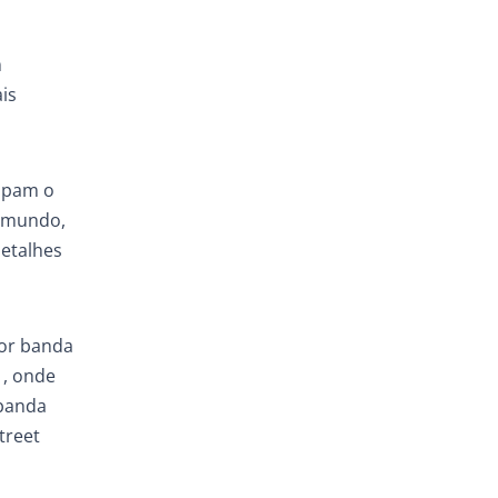
m
is
cupam o
o mundo,
detalhes
hor banda
 , onde
 banda
treet