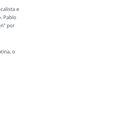
calista e
. Pablo
an” por
tina, o