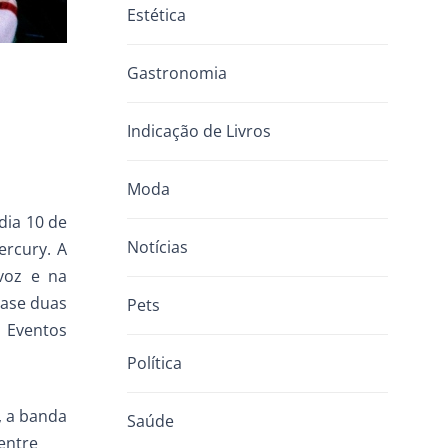
Estética
Gastronomia
Indicação de Livros
Moda
dia 10 de
Notícias
rcury. A
voz e na
uase duas
Pets
i Eventos
Política
, a banda
Saúde
entre