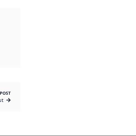
POST
st