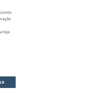
esconto
eração
a loja
LR