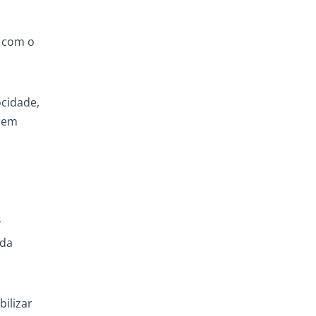
e com o
ocidade,
s em
r
 da
ilizar