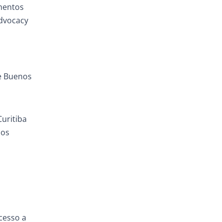
amentos
Advocacy
 e Buenos
uritiba
aos
cesso a