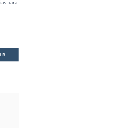
dias para
LR