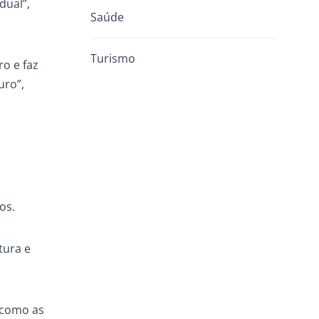
dual”,
Saúde
Turismo
o e faz
uro”,
os.
tura e
 como as