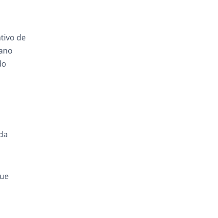
ativo de
lano
do
 da
gue