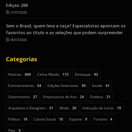
Ediçao 288
27/07/2026
Sem o Brasil, quem leva a taça? Especialistas apontam os
favoritos ao título e as seleções que podem surpreender
06/07/2026
Categorias
Notícias
669
Celina Ribello
173
Destaque
92
Entretenimento
54
Edições Anteriores
50
Saúde
41
Gastronomia
27
Empresarios do Ano
24
Estética
21
Arquitetos e Designers
21
Moda
20
Indicação de Livros
19
Política
18
Coluna Social
10
Esporte
9
Turismo
4
Pets
4