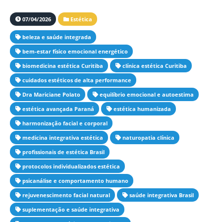
07/04/2026
Estética
beleza e saúde integrada
bem-estar físico emocional energético
biomedicina estética Curitiba
clínica estética Curitiba
cuidados estéticos de alta performance
Dra Mariciane Polato
equilíbrio emocional e autoestima
estética avançada Paraná
estética humanizada
harmonização facial e corporal
medicina integrativa estética
naturopatia clínica
profissionais de estética Brasil
protocolos individualizados estética
psicanálise e comportamento humano
rejuvenescimento facial natural
saúde integrativa Brasil
suplementação e saúde integrativa